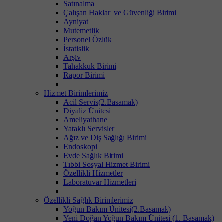
Satınalma
Çalışan Hakları ve Güvenliği Birimi
Ayniyat
Mutemetlik
Personel Özlük
İstatislik
Arşiv
Tahakkuk Birimi
Rapor Birimi
Hizmet Birimlerimiz
Acil Servis(2.Basamak)
Diyaliz Ünitesi
Ameliyathane
Yataklı Servisler
Ağız ve Diş Sağlığı Birimi
Endoskopi
Evde Sağlık Birimi
Tıbbi Sosyal Hizmet Birimi
Özellikli Hizmetler
Laboratuvar Hizmetleri
Özellikli Sağlık Birimlerimiz
Yoğun Bakım Ünitesi(2.Basamak)
Yeni Doğan Yoğun Bakım Ünitesi (1. Basamak)