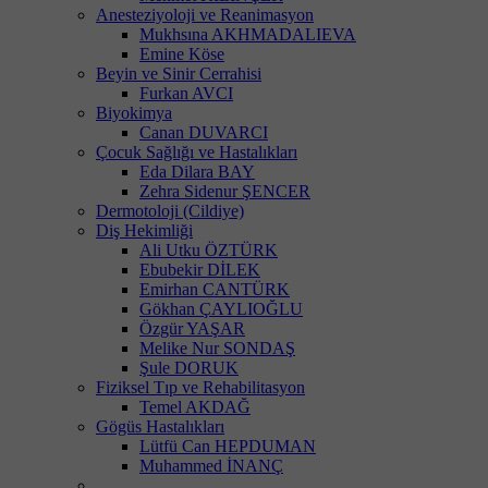
Anesteziyoloji ve Reanimasyon
Mukhsına AKHMADALIEVA
Emine Köse
Beyin ve Sinir Cerrahisi
Furkan AVCI
Biyokimya
Canan DUVARCI
Çocuk Sağlığı ve Hastalıkları
Eda Dilara BAY
Zehra Sidenur ŞENCER
Dermotoloji (Cildiye)
Diş Hekimliği
Ali Utku ÖZTÜRK
Ebubekir DİLEK
Emirhan CANTÜRK
Gökhan ÇAYLIOĞLU
Özgür YAŞAR
Melike Nur SONDAŞ
Şule DORUK
Fiziksel Tıp ve Rehabilitasyon
Temel AKDAĞ
Gögüs Hastalıkları
Lütfü Can HEPDUMAN
Muhammed İNANÇ