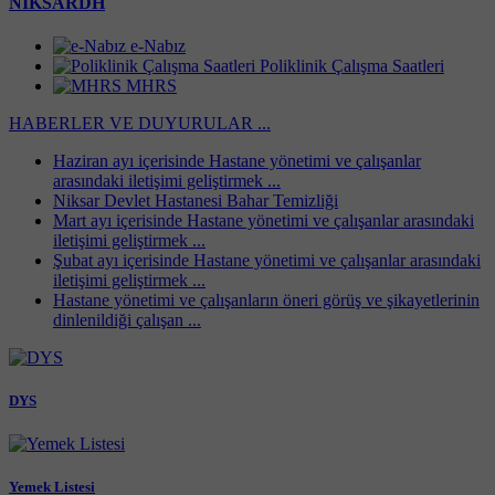
NİKSARDH
e-Nabız
Poliklinik Çalışma Saatleri
MHRS
HABERLER VE DUYURULAR ...
Haziran ayı içerisinde Hastane yönetimi ve çalışanlar
arasındaki iletişimi geliştirmek ...
Niksar Devlet Hastanesi Bahar Temizliği
Mart ayı içerisinde Hastane yönetimi ve çalışanlar arasındaki
iletişimi geliştirmek ...
Şubat ayı içerisinde Hastane yönetimi ve çalışanlar arasındaki
iletişimi geliştirmek ...
Hastane yönetimi ve çalışanların öneri görüş ve şikayetlerinin
dinlenildiği çalışan ...
DYS
Yemek Listesi