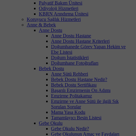
Palyatif Bakım Ünitesi
Odiyoloji Hizmetleri
KBRN Arındırma Ünitesi
Koruyucu Sağlık Hizmetleri
Anne & Bebek
Anne Dostu
Anne Dostu Hastane
Anne Dostu Hastane Kriterleri
Doğumhanede Görev Yapan Hekim ve
Ebe Listesi
Doğum İstatistikleri
Doğumhane Fotoğrafları
Bebek Dostu
Anne Sütü Rehberi
Bebek Dostu Hastane Nedir?
Bebek Dostu Sertifikası
Başarılı Emzirmenin On Adımı
Emzirme Politakamız
Emzirme ve Anne Sütü ile ilgili Sık
Sorulan Sorular
Mama Yasa Kodu
Tamamlayıcı Besin Listesi
Gebe Okulu
Gebe Okulu Nedir?
Gebe Okulunun Amaç ve Faydaları