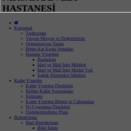
HASTANESİ
Kurumsal
Tarihçemiz
Vizyon Misyon ve Değerlerimiz
Organizasyon Yapısı
Birim Kat Kroki Şemaları
Hastane Yönetimi
Başhekim
İdari ve Mali İşler Müdürü
İdari ve Mali İşler Müdür Yrd.
Sağlık Hizmetleri Müdürü
Kalite Yönetim
Kalite Yönetim Direktörü
Bölüm Kalite Sorumluları
Eğitimler
Kalite Yönetim Birimi ve Çalışmaları
İyi Uygulama Örnekleri
Özdeğerlendirme Planı
Birimlerimiz
İdari Birimlerimiz
Bilgi İşlem