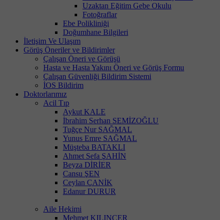
Uzaktan Eğitim Gebe Okulu
Fotoğraflar
Ebe Polikliniği
Doğumhane Bilgileri
İletişim Ve Ulaşım
Görüş Öneriler ve Bildirimler
Çalışan Öneri ve Görüşü
Hasta ve Hasta Yakını Öneri ve Görüş Formu
Çalışan Güvenliği Bildirim Sistemi
İOS Bildirim
Doktorlarımız
Acil Tıp
Aykut KALE
İbrahim Serhan SEMİZOĞLU
Tuğçe Nur SAĞMAL
Yunus Emre SAĞMAL
Müşteba BATAKLI
Ahmet Sefa ŞAHİN
Beyza DİRİER
Cansu ŞEN
Ceylan ÇANİK
Edanur DURUR
Aile Hekimi
Mehmet KILINÇER