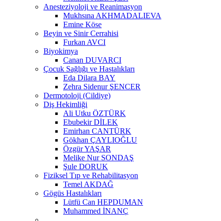
Anesteziyoloji ve Reanimasyon
Mukhsına AKHMADALIEVA
Emine Köse
Beyin ve Sinir Cerrahisi
Furkan AVCI
Biyokimya
Canan DUVARCI
Çocuk Sağlığı ve Hastalıkları
Eda Dilara BAY
Zehra Sidenur ŞENCER
Dermotoloji (Cildiye)
Diş Hekimliği
Ali Utku ÖZTÜRK
Ebubekir DİLEK
Emirhan CANTÜRK
Gökhan ÇAYLIOĞLU
Özgür YAŞAR
Melike Nur SONDAŞ
Şule DORUK
Fiziksel Tıp ve Rehabilitasyon
Temel AKDAĞ
Gögüs Hastalıkları
Lütfü Can HEPDUMAN
Muhammed İNANÇ