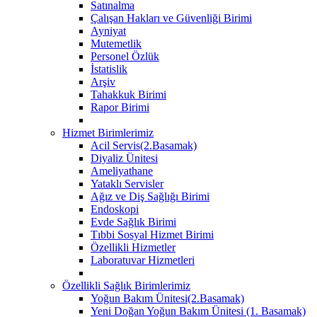
Satınalma
Çalışan Hakları ve Güvenliği Birimi
Ayniyat
Mutemetlik
Personel Özlük
İstatislik
Arşiv
Tahakkuk Birimi
Rapor Birimi
Hizmet Birimlerimiz
Acil Servis(2.Basamak)
Diyaliz Ünitesi
Ameliyathane
Yataklı Servisler
Ağız ve Diş Sağlığı Birimi
Endoskopi
Evde Sağlık Birimi
Tıbbi Sosyal Hizmet Birimi
Özellikli Hizmetler
Laboratuvar Hizmetleri
Özellikli Sağlık Birimlerimiz
Yoğun Bakım Ünitesi(2.Basamak)
Yeni Doğan Yoğun Bakım Ünitesi (1. Basamak)