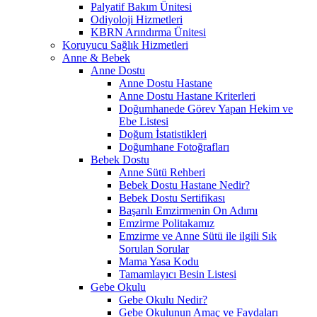
Palyatif Bakım Ünitesi
Odiyoloji Hizmetleri
KBRN Arındırma Ünitesi
Koruyucu Sağlık Hizmetleri
Anne & Bebek
Anne Dostu
Anne Dostu Hastane
Anne Dostu Hastane Kriterleri
Doğumhanede Görev Yapan Hekim ve
Ebe Listesi
Doğum İstatistikleri
Doğumhane Fotoğrafları
Bebek Dostu
Anne Sütü Rehberi
Bebek Dostu Hastane Nedir?
Bebek Dostu Sertifikası
Başarılı Emzirmenin On Adımı
Emzirme Politakamız
Emzirme ve Anne Sütü ile ilgili Sık
Sorulan Sorular
Mama Yasa Kodu
Tamamlayıcı Besin Listesi
Gebe Okulu
Gebe Okulu Nedir?
Gebe Okulunun Amaç ve Faydaları