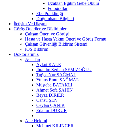
Uzaktan Eğitim Gebe Okulu
Fotoğraflar
Ebe Polikliniği
Doğumhane Bilgileri
İletişim Ve Ulaşım
Görüş Öneriler ve Bildirimler
Çalışan Öneri ve Görüşü
Hasta ve Hasta Yakını Öneri ve Görüş Formu
Çalışan Güvenliği Bildirim Sistemi
İOS Bildirim
Doktorlarımız
Acil Tıp
Aykut KALE
İbrahim Serhan SEMİZOĞLU
Tuğçe Nur SAĞMAL
Yunus Emre SAĞMAL
Müşteba BATAKLI
Ahmet Sefa ŞAHİN
Beyza DİRİER
Cansu ŞEN
Ceylan ÇANİK
Edanur DURUR
Aile Hekimi
Mehmet KILINÇER