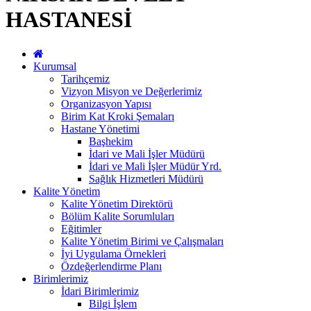
HASTANESİ
Kurumsal
Tarihçemiz
Vizyon Misyon ve Değerlerimiz
Organizasyon Yapısı
Birim Kat Kroki Şemaları
Hastane Yönetimi
Başhekim
İdari ve Mali İşler Müdürü
İdari ve Mali İşler Müdür Yrd.
Sağlık Hizmetleri Müdürü
Kalite Yönetim
Kalite Yönetim Direktörü
Bölüm Kalite Sorumluları
Eğitimler
Kalite Yönetim Birimi ve Çalışmaları
İyi Uygulama Örnekleri
Özdeğerlendirme Planı
Birimlerimiz
İdari Birimlerimiz
Bilgi İşlem