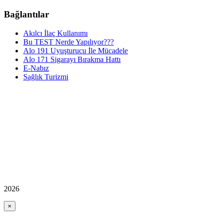
Bağlantılar
Akılcı İlaç Kullanımı
Bu TEST Nerde Yapılıyor???
Alo 191 Uyuşturucu İle Mücadele
Alo 171 Sigarayı Bırakma Hattı
E-Nabız
Sağlık Turizmi
2026
×