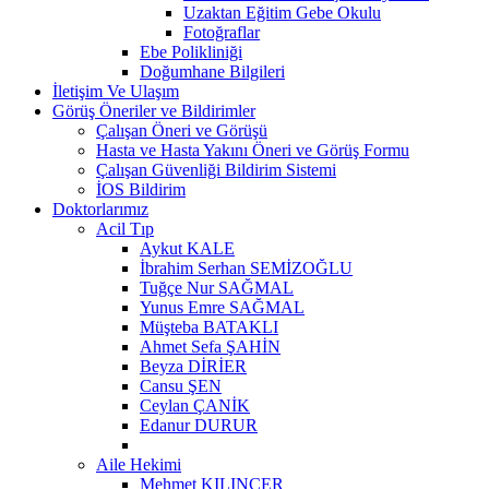
Uzaktan Eğitim Gebe Okulu
Fotoğraflar
Ebe Polikliniği
Doğumhane Bilgileri
İletişim Ve Ulaşım
Görüş Öneriler ve Bildirimler
Çalışan Öneri ve Görüşü
Hasta ve Hasta Yakını Öneri ve Görüş Formu
Çalışan Güvenliği Bildirim Sistemi
İOS Bildirim
Doktorlarımız
Acil Tıp
Aykut KALE
İbrahim Serhan SEMİZOĞLU
Tuğçe Nur SAĞMAL
Yunus Emre SAĞMAL
Müşteba BATAKLI
Ahmet Sefa ŞAHİN
Beyza DİRİER
Cansu ŞEN
Ceylan ÇANİK
Edanur DURUR
Aile Hekimi
Mehmet KILINÇER