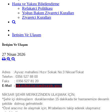
Hasta ve Yakını Bilgilendirme
Refakatçi Politikası
Yoğun Bakım Ziyaretçi Kuralları
Ziyaretçi Kuralları
İletişim Ve Ulaşım
İletişim Ve Ulaşım
27 Nisan 2026
Adres :Ayvaz mahallesi Hızır Sokak No:3 Niksar/Tokat
T
elefon : 0356 527 88 00
Faks : 0356 527 81 20
E-Mail :
tokatdhs6.iletisim@saglik.gov.tr
NİKSAR ŞEHİR MERKEZİNDEN ULAŞMAK İÇİN;
*Şehir içi dolmuşların duraklarından 15 dakikada bir hastanemize devamlı
şekilde dolmuş gelmektedir.
*Özel aracınız ile ulaşmak için;
H
tabelasını takip ederek ulaşmanız