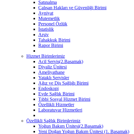
Satınalma
Çalışan Hakları ve Güvenliği Birimi
Ayniyat
Mutemetlik
Personel Özlük
İstatislik
Arşiv
Tahakkuk Birimi
Rapor Birimi
Hizmet Birimlerimiz
Acil Servis(2.Basamak)
Diyaliz Ünitesi
Ameliyathane
Yataklı Servisler
Ağız ve Diş Sağlığı Birimi
Endoskopi
Evde Sağlık Birimi
Tıbbi Sosyal Hizmet Birimi
Özellikli Hizmetler
Laboratuvar Hizmetleri
Özellikli Sağlık Birimlerimiz
Yoğun Bakım Ünitesi(2.Basamak)
Yeni Doğan Yoğun Bakım Ünitesi (1. Basamak)