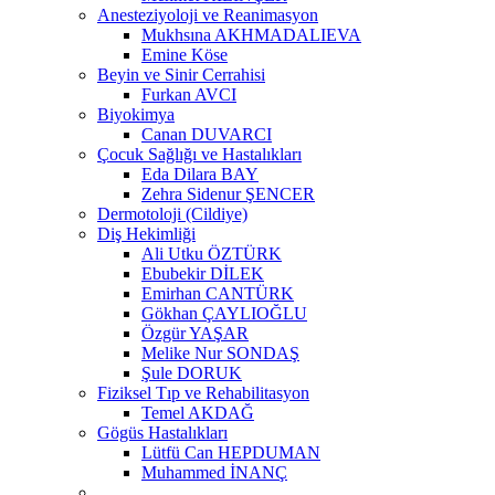
Anesteziyoloji ve Reanimasyon
Mukhsına AKHMADALIEVA
Emine Köse
Beyin ve Sinir Cerrahisi
Furkan AVCI
Biyokimya
Canan DUVARCI
Çocuk Sağlığı ve Hastalıkları
Eda Dilara BAY
Zehra Sidenur ŞENCER
Dermotoloji (Cildiye)
Diş Hekimliği
Ali Utku ÖZTÜRK
Ebubekir DİLEK
Emirhan CANTÜRK
Gökhan ÇAYLIOĞLU
Özgür YAŞAR
Melike Nur SONDAŞ
Şule DORUK
Fiziksel Tıp ve Rehabilitasyon
Temel AKDAĞ
Gögüs Hastalıkları
Lütfü Can HEPDUMAN
Muhammed İNANÇ