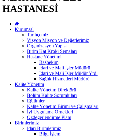
HASTANESİ
Kurumsal
Tarihçemiz
Vizyon Misyon ve Değerlerimiz
Organizasyon Yapısı
Birim Kat Kroki Şemaları
Hastane Yönetimi
Başhekim
İdari ve Mali İşler Müdürü
İdari ve Mali İşler Müdür Yrd.
Sağlık Hizmetleri Müdürü
Kalite Yönetim
Kalite Yönetim Direktörü
Bölüm Kalite Sorumluları
Eğitimler
Kalite Yönetim Birimi ve Çalışmaları
İyi Uygulama Örnekleri
Özdeğerlendirme Planı
Birimlerimiz
İdari Birimlerimiz
Bilgi İşlem