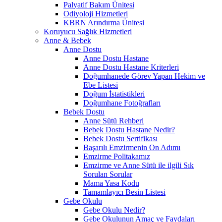
Palyatif Bakım Ünitesi
Odiyoloji Hizmetleri
KBRN Arındırma Ünitesi
Koruyucu Sağlık Hizmetleri
Anne & Bebek
Anne Dostu
Anne Dostu Hastane
Anne Dostu Hastane Kriterleri
Doğumhanede Görev Yapan Hekim ve
Ebe Listesi
Doğum İstatistikleri
Doğumhane Fotoğrafları
Bebek Dostu
Anne Sütü Rehberi
Bebek Dostu Hastane Nedir?
Bebek Dostu Sertifikası
Başarılı Emzirmenin On Adımı
Emzirme Politakamız
Emzirme ve Anne Sütü ile ilgili Sık
Sorulan Sorular
Mama Yasa Kodu
Tamamlayıcı Besin Listesi
Gebe Okulu
Gebe Okulu Nedir?
Gebe Okulunun Amaç ve Faydaları