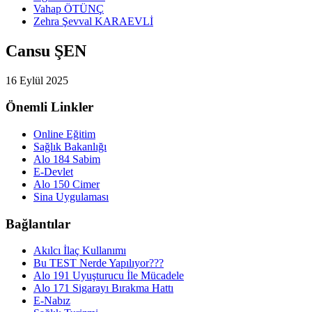
Vahap ÖTÜNÇ
Zehra Şevval KARAEVLİ
Cansu ŞEN
16 Eylül 2025
Önemli Linkler
Online Eğitim
Sağlık Bakanlığı
Alo 184 Sabim
E-Devlet
Alo 150 Cimer
Sina Uygulaması
Bağlantılar
Akılcı İlaç Kullanımı
Bu TEST Nerde Yapılıyor???
Alo 191 Uyuşturucu İle Mücadele
Alo 171 Sigarayı Bırakma Hattı
E-Nabız