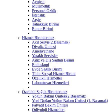
Ayniyat
Mutemetlik
Personel Özlük
İstatislik
Arşiv
Tahakkuk Birimi
Rapor Birimi
Hizmet Birimlerimiz
Acil Servis(2.Basamak)
Diyaliz Ünitesi
Ameliyathane
Yataklı Servisler
Ağız ve Diş Sağlığı Birimi
Endoskopi
Evde Sağlık Birimi
Tıbbi Sosyal Hizmet Birimi
Özellikli Hizmetler
Laboratuvar Hizmetleri
Özellikli Sağlık Birimlerimiz
Yoğun Bakım Ünitesi(2.Basamak)
Yeni Doğan Yoğun Bakım Ünitesi (1. Basamak)
Palyatif Bakım Ünitesi
Odiyoloji Hizmetleri