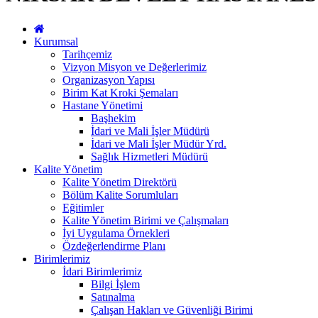
Kurumsal
Tarihçemiz
Vizyon Misyon ve Değerlerimiz
Organizasyon Yapısı
Birim Kat Kroki Şemaları
Hastane Yönetimi
Başhekim
İdari ve Mali İşler Müdürü
İdari ve Mali İşler Müdür Yrd.
Sağlık Hizmetleri Müdürü
Kalite Yönetim
Kalite Yönetim Direktörü
Bölüm Kalite Sorumluları
Eğitimler
Kalite Yönetim Birimi ve Çalışmaları
İyi Uygulama Örnekleri
Özdeğerlendirme Planı
Birimlerimiz
İdari Birimlerimiz
Bilgi İşlem
Satınalma
Çalışan Hakları ve Güvenliği Birimi