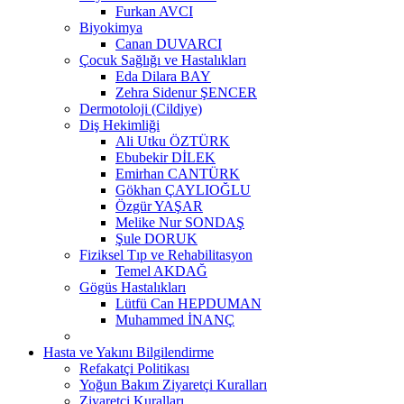
Furkan AVCI
Biyokimya
Canan DUVARCI
Çocuk Sağlığı ve Hastalıkları
Eda Dilara BAY
Zehra Sidenur ŞENCER
Dermotoloji (Cildiye)
Diş Hekimliği
Ali Utku ÖZTÜRK
Ebubekir DİLEK
Emirhan CANTÜRK
Gökhan ÇAYLIOĞLU
Özgür YAŞAR
Melike Nur SONDAŞ
Şule DORUK
Fiziksel Tıp ve Rehabilitasyon
Temel AKDAĞ
Gögüs Hastalıkları
Lütfü Can HEPDUMAN
Muhammed İNANÇ
Hasta ve Yakını Bilgilendirme
Refakatçi Politikası
Yoğun Bakım Ziyaretçi Kuralları
Ziyaretçi Kuralları