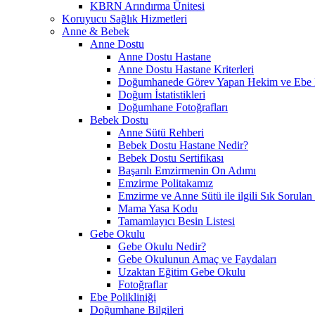
KBRN Arındırma Ünitesi
Koruyucu Sağlık Hizmetleri
Anne & Bebek
Anne Dostu
Anne Dostu Hastane
Anne Dostu Hastane Kriterleri
Doğumhanede Görev Yapan Hekim ve Ebe L
Doğum İstatistikleri
Doğumhane Fotoğrafları
Bebek Dostu
Anne Sütü Rehberi
Bebek Dostu Hastane Nedir?
Bebek Dostu Sertifikası
Başarılı Emzirmenin On Adımı
Emzirme Politakamız
Emzirme ve Anne Sütü ile ilgili Sık Sorulan
Mama Yasa Kodu
Tamamlayıcı Besin Listesi
Gebe Okulu
Gebe Okulu Nedir?
Gebe Okulunun Amaç ve Faydaları
Uzaktan Eğitim Gebe Okulu
Fotoğraflar
Ebe Polikliniği
Doğumhane Bilgileri