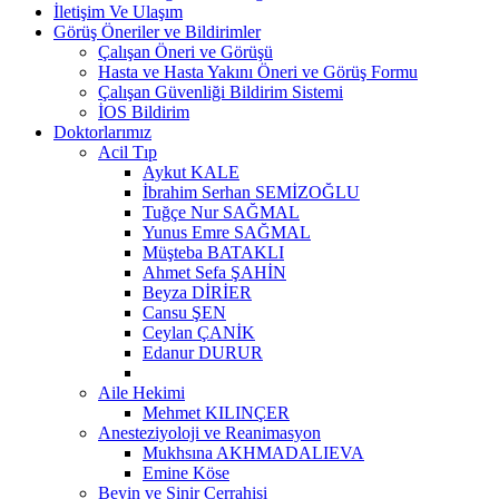
İletişim Ve Ulaşım
Görüş Öneriler ve Bildirimler
Çalışan Öneri ve Görüşü
Hasta ve Hasta Yakını Öneri ve Görüş Formu
Çalışan Güvenliği Bildirim Sistemi
İOS Bildirim
Doktorlarımız
Acil Tıp
Aykut KALE
İbrahim Serhan SEMİZOĞLU
Tuğçe Nur SAĞMAL
Yunus Emre SAĞMAL
Müşteba BATAKLI
Ahmet Sefa ŞAHİN
Beyza DİRİER
Cansu ŞEN
Ceylan ÇANİK
Edanur DURUR
Aile Hekimi
Mehmet KILINÇER
Anesteziyoloji ve Reanimasyon
Mukhsına AKHMADALIEVA
Emine Köse
Beyin ve Sinir Cerrahisi