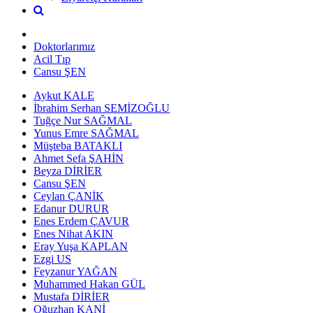
Doktorlarımız
Acil Tıp
Cansu ŞEN
Aykut KALE
İbrahim Serhan SEMİZOĞLU
Tuğçe Nur SAĞMAL
Yunus Emre SAĞMAL
Müşteba BATAKLI
Ahmet Sefa ŞAHİN
Beyza DİRİER
Cansu ŞEN
Ceylan ÇANİK
Edanur DURUR
Enes Erdem ÇAVUR
Enes Nihat AKIN
Eray Yuşa KAPLAN
Ezgi US
Feyzanur YAĞAN
Muhammed Hakan GÜL
Mustafa DİRİER
Oğuzhan KANİ